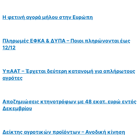
Η φετινή αγορά μήλου στην Ευρώπη
Πληρωμές ΕΦΚΑ & ΔΥΠΑ – Ποιοι πληρώνονται έως
12/12
ΥπΑΑΤ – Έρχεται δεύτερη κατανομή για απλήρωτους
αγρότες
Αποζημιώσεις κτηνοτρόφων με 48 εκατ. ευρώ εντός
Δεκεμβρίου
Δείκτης αγροτικών προϊόντων – Ανοδική κίνηση