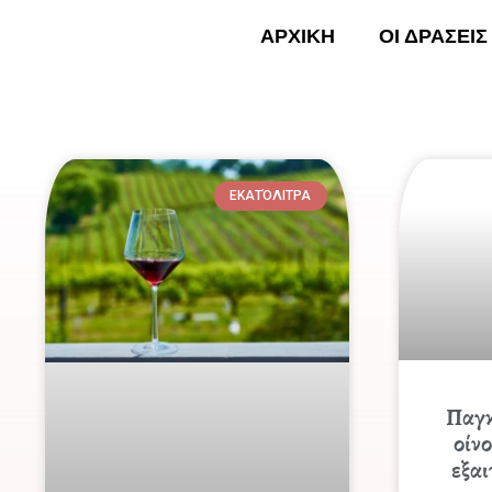
Skip
ΑΡΧΙΚΗ
ΟΙ ΔΡΑΣΕΙΣ
to
content
ΑΡΧΙ
ΕΚΑΤΌΛΙΤΡΑ
Παγ
οίν
εξαι