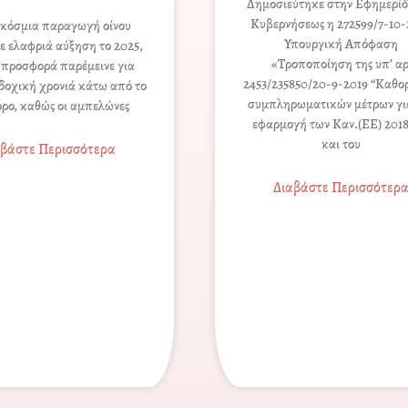
Δημοσιεύτηκε στην Εφημερίδ
Κυβερνήσεως η 272599/7-10-
κόσμια παραγωγή οίνου
Υπουργική Απόφαση
ε ελαφριά αύξηση το 2025,
«Τροποποίηση της υπ’ αρ
 προσφορά παρέμεινε για
2453/235850/20-9-2019 “Καθο
αδοχική χρονιά κάτω από το
συμπληρωματικών μέτρων γι
όρο, καθώς οι αμπελώνες
εφαρμογή των Καν.(ΕΕ) 2018
και του
αβάστε Περισσότερα
Διαβάστε Περισσότερ