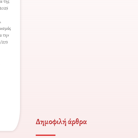
α της
2025
.
ρισμός
α την
/273
α
Δημοφιλή άρθρα