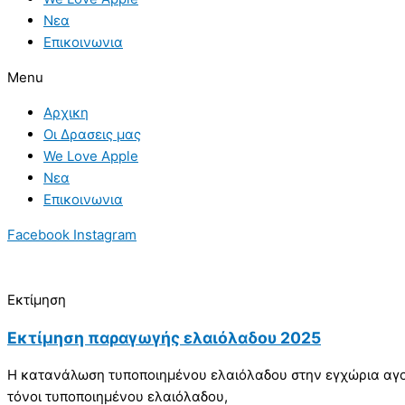
Νεα
Επικοινωνια
Menu
Αρχικη
Οι Δρασεις μας
We Love Apple
Νεα
Επικοινωνια
Facebook
Instagram
Εκτίμηση
Εκτίμηση παραγωγής ελαιόλαδου 2025
Η κατανάλωση τυποποιημένου ελαιόλαδου στην εγχώρια αγορ
τόνοι τυποποιημένου ελαιόλαδου,