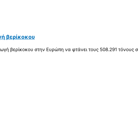
γή βερίκοκου
ωγή βερίκοκου στην Ευρώπη να φτάνει τους 508.291 τόνους σε 