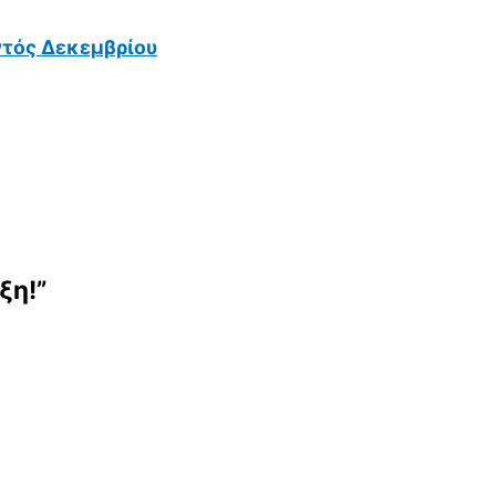
ντός Δεκεμβρίου
ξη!”