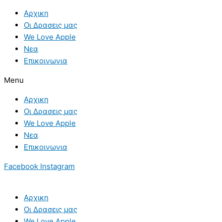
Skip
Αρχικη
to
Οι Δρασεις μας
content
We Love Apple
Νεα
Επικοινωνια
Menu
Αρχικη
Οι Δρασεις μας
We Love Apple
Νεα
Επικοινωνια
Facebook
Instagram
Αρχικη
Οι Δρασεις μας
We Love Apple