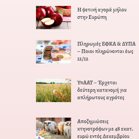
Η φετινή αγορά μήλου
στην Ευρώπη
Πληρωμές ΕΦΚΑ & ΔΥΠΑ
– Ποιοι πληρώνονται έως
12/12
ΥπΑΑΤ – Έρχεται
δεύτερη κατανομή για
απλήρωτους αγρότες
Αποζημιώσεις
κτηνοτρόφων με 48 εκατ.
ευρώ εντός Δεκεμβρίου