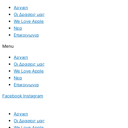
Skip
Αρχικη
to
Οι Δρασεις μας
content
We Love Apple
Νεα
Επικοινωνια
Menu
Αρχικη
Οι Δρασεις μας
We Love Apple
Νεα
Επικοινωνια
Facebook
Instagram
Αρχικη
Οι Δρασεις μας
We Love Apple