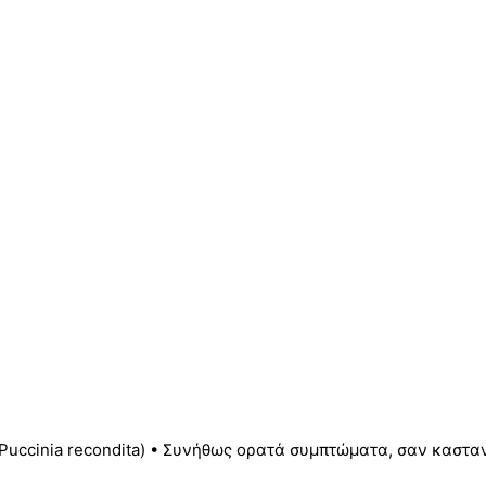
ccinia recondita) • Συνήθως ορατά συμπτώματα, σαν καστανό