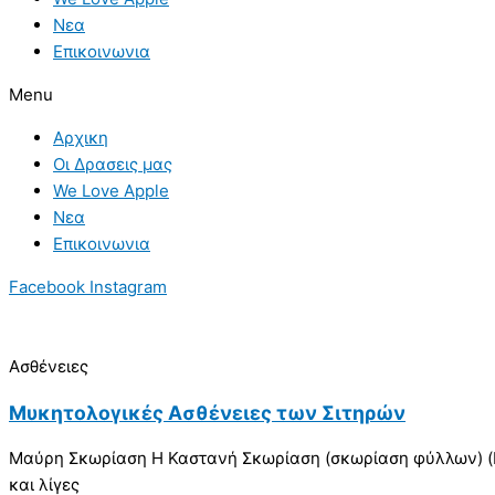
Νεα
Επικοινωνια
Menu
Αρχικη
Οι Δρασεις μας
We Love Apple
Νεα
Επικοινωνια
Facebook
Instagram
Ασθένειες
Μυκητολογικές Ασθένειες των Σιτηρών
Mαύρη Σκωρίαση Η Καστανή Σκωρίαση (σκωρίαση φύλλων) (Pu
και λίγες