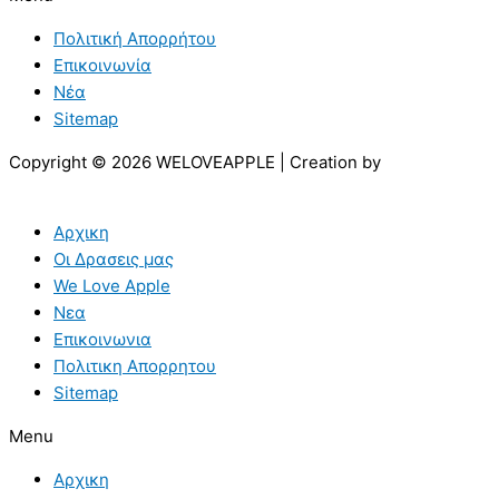
Πολιτική Απορρήτου
Επικοινωνία
Νέα
Sitemap
Copyright © 2026 WELOVEAPPLE | Creation by
Αρχικη
Οι Δρασεις μας
We Love Apple
Νεα
Επικοινωνια
Πολιτικη Απορρητου
Sitemap
Menu
Αρχικη