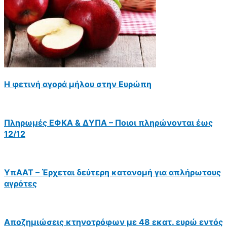
Η φετινή αγορά μήλου στην Ευρώπη
Πληρωμές ΕΦΚΑ & ΔΥΠΑ – Ποιοι πληρώνονται έως
12/12
ΥπΑΑΤ – Έρχεται δεύτερη κατανομή για απλήρωτους
αγρότες
Αποζημιώσεις κτηνοτρόφων με 48 εκατ. ευρώ εντός