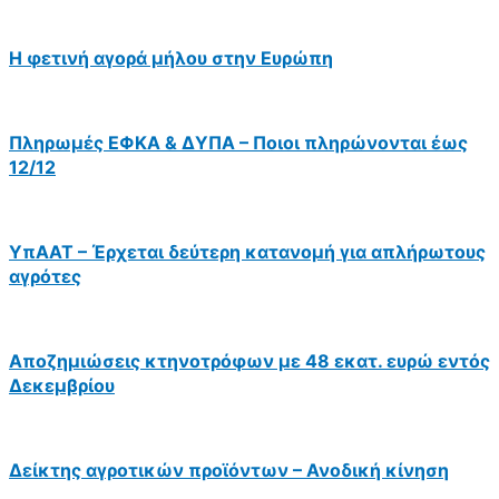
Η φετινή αγορά μήλου στην Ευρώπη
Πληρωμές ΕΦΚΑ & ΔΥΠΑ – Ποιοι πληρώνονται έως
12/12
ΥπΑΑΤ – Έρχεται δεύτερη κατανομή για απλήρωτους
αγρότες
Αποζημιώσεις κτηνοτρόφων με 48 εκατ. ευρώ εντός
Δεκεμβρίου
Δείκτης αγροτικών προϊόντων – Ανοδική κίνηση