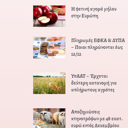
Η φετινή αγορά μήλου
στην Ευρώπη
Πληρωμές ΕΦΚΑ & ΔΥΠΑ
– Ποιοι πληρώνονται έως
12/12
ΥπΑΑΤ – Έρχεται
δεύτερη κατανομή για
απλήρωτους αγρότες
Αποζημιώσεις
κτηνοτρόφων με 48 εκατ.
ευρώ εντός Δεκεμβρίου