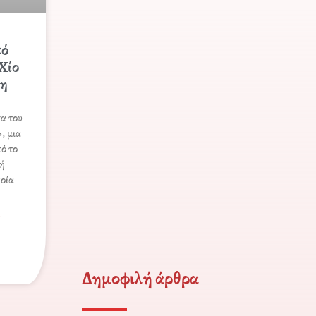
πό
 Χίο
ξη
α του
, μια
ό το
κή
ποία
α
Δημοφιλή άρθρα