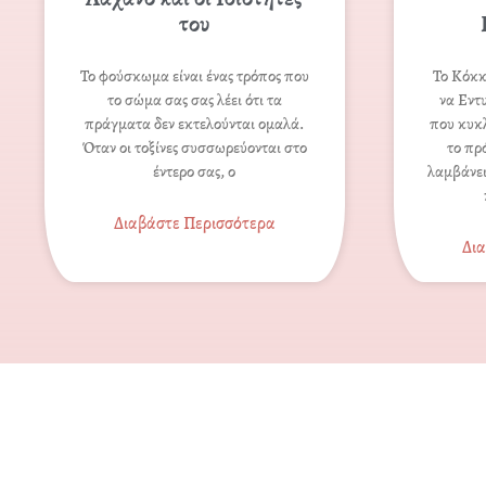
του
Το φούσκωμα είναι ένας τρόπος που
Το Κόκκ
το σώμα σας σας λέει ότι τα
να Εντ
πράγματα δεν εκτελούνται ομαλά.
που κυκ
Όταν οι τοξίνες συσσωρεύονται στο
το πρ
έντερο σας, ο
λαμβάνει
Διαβάστε Περισσότερα
Δι