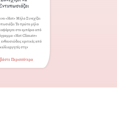
Εντυπωσιάζει
ινο «Hot» Μήλο Συνεχίζει
υπωσιάζει Το πρώτο μήλο
λοφόρησε στο εμπόριο από
όγραμμα «Hot Climate»
 ενθουσιώδεις κριτικές από
καλλιεργητές στην
αβάστε Περισσότερα