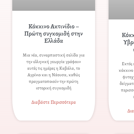
Κόκκινο Ακτινίδιο –
Πρώτη συγκομιδή στην
Κόκκ
Ελλάδα
Υβρί
Μια νέα, συναρπαστική σελίδα για
την ελληνική γεωργία γράφουν
Εκτός 
αυτές τις ημέρες η Καβάλα, το
κόκκινο 
Αγρίνιο και η Νάουσα, καθώς
φυτοχ
πραγματοποιούν την πρώτη
δείγματ
ιστορική συγκομιδή
περισσ
Διαβάστε Περισσότερα
Δι