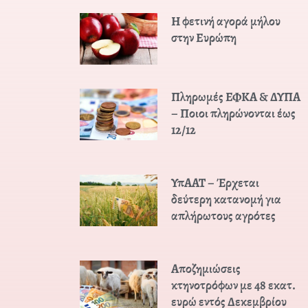
Η φετινή αγορά μήλου
στην Ευρώπη
Πληρωμές ΕΦΚΑ & ΔΥΠΑ
– Ποιοι πληρώνονται έως
12/12
ΥπΑΑΤ – Έρχεται
δεύτερη κατανομή για
απλήρωτους αγρότες
Αποζημιώσεις
κτηνοτρόφων με 48 εκατ.
ευρώ εντός Δεκεμβρίου