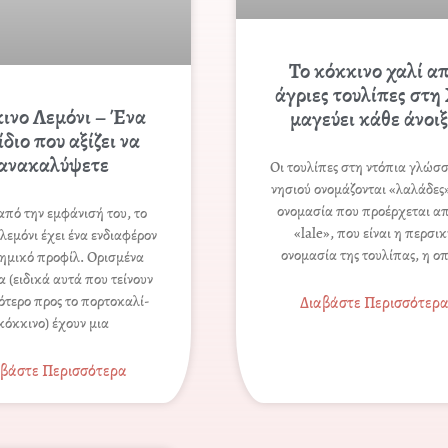
Το κόκκινο χαλί α
άγριες τουλίπες στη
ινο Λεμόνι – Ένα
μαγεύει κάθε άνοι
διο που αξίζει να
ανακαλύψετε
Οι τουλίπες στη ντόπια γλώσσ
νησιού ονομάζονται «λαλάδες»
ονομασία που προέρχεται απ
από την εμφάνισή του, το
«lale», που είναι η περσι
λεμόνι έχει ένα ενδιαφέρον
ονομασία της τουλίπας, η ο
ημικό προφίλ. Ορισμένα
α (ειδικά αυτά που τείνουν
ότερο προς το πορτοκαλί-
Διαβάστε Περισσότερ
κόκκινο) έχουν μια
αβάστε Περισσότερα