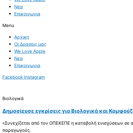
Νεα
Επικοινωνια
Menu
Αρχικη
Οι Δρασεις μας
We Love Apple
Νεα
Επικοινωνια
Facebook
Instagram
Βιολογικά
Δημοσίευσε εγκρίσεις για Βιολογικά και Κομφούζ
«Συνεχίζεται από τον ΟΠΕΚΕΠΕ η καταβολή ενισχύσεων σε α
παραγωγούς.