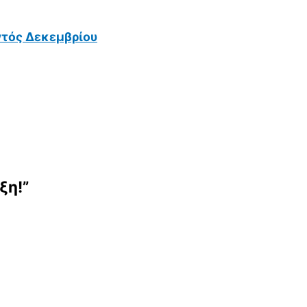
ντός Δεκεμβρίου
ξη!”