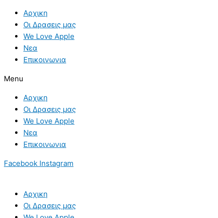
Skip
Αρχικη
to
Οι Δρασεις μας
content
We Love Apple
Νεα
Επικοινωνια
Menu
Αρχικη
Οι Δρασεις μας
We Love Apple
Νεα
Επικοινωνια
Facebook
Instagram
Αρχικη
Οι Δρασεις μας
We Love Apple