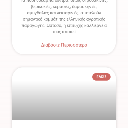
Τα πυρηνόκαρπα δέντρα, όπως οι ροδακινιές,
βερικοκιές, κερασιές, δαμασκηνιές,
αμυγδαλιές και νεκταρινιές, αποτελούν
σημαντικό κομμάτι της ελληνικής αγροτικής
παραγωγής. Ωστόσο, η επιτυχής καλλιέργειά
τους απαιτεί
Διαβάστε Περισσότερα
ΕΛΙΆΣ