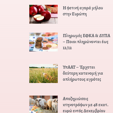
Η φετινή αγορά μήλου
στην Ευρώπη
Πληρωμές ΕΦΚΑ & ΔΥΠΑ
– Ποιοι πληρώνονται έως
12/12
ΥπΑΑΤ – Έρχεται
δεύτερη κατανομή για
απλήρωτους αγρότες
Αποζημιώσεις
κτηνοτρόφων με 48 εκατ.
ευρώ εντός Δεκεμβρίου