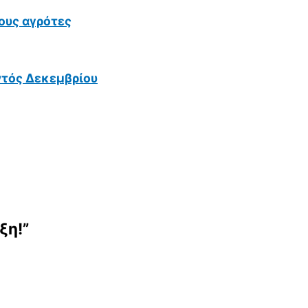
ους αγρότες
ντός Δεκεμβρίου
ξη!”