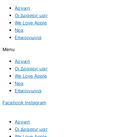
Skip
Αρχικη
to
Οι Δρασεις μας
content
We Love Apple
Νεα
Επικοινωνια
Menu
Αρχικη
Οι Δρασεις μας
We Love Apple
Νεα
Επικοινωνια
Facebook
Instagram
Αρχικη
Οι Δρασεις μας
We Love Apple