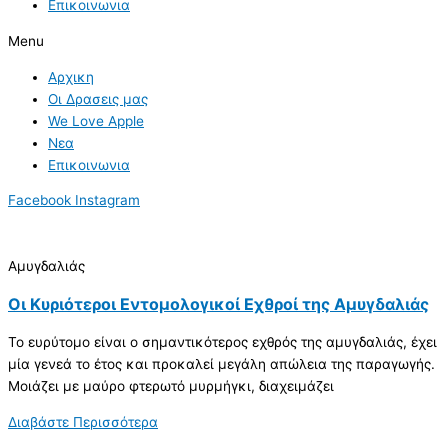
Επικοινωνια
Menu
Αρχικη
Οι Δρασεις μας
We Love Apple
Νεα
Επικοινωνια
Facebook
Instagram
Αμυγδαλιάς
Οι Κυριότεροι Εντομολογικοί Εχθροί της Αμυγδαλιάς
Το ευρύτοµο είναι ο σηµαντικότερος εχθρός της αµυγδαλιάς, έχει
µία γενεά το έτος και προκαλεί µεγάλη απώλεια της παραγωγής.
Μοιάζει µε µαύρο φτερωτό µυρµήγκι, διαχειµάζει
Διαβάστε Περισσότερα