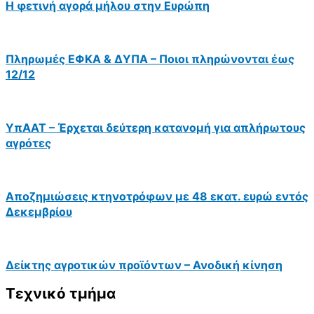
Η φετινή αγορά μήλου στην Ευρώπη
Πληρωμές ΕΦΚΑ & ΔΥΠΑ – Ποιοι πληρώνονται έως
12/12
ΥπΑΑΤ – Έρχεται δεύτερη κατανομή για απλήρωτους
αγρότες
Αποζημιώσεις κτηνοτρόφων με 48 εκατ. ευρώ εντός
Δεκεμβρίου
Δείκτης αγροτικών προϊόντων – Ανοδική κίνηση
Τεχνικό τμήμα