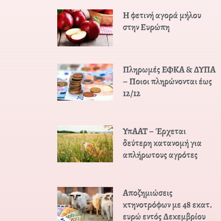
Η φετινή αγορά μήλου
στην Ευρώπη
Πληρωμές ΕΦΚΑ & ΔΥΠΑ
– Ποιοι πληρώνονται έως
12/12
ΥπΑΑΤ – Έρχεται
δεύτερη κατανομή για
απλήρωτους αγρότες
Αποζημιώσεις
κτηνοτρόφων με 48 εκατ.
ευρώ εντός Δεκεμβρίου