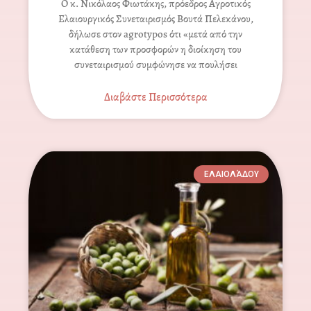
Ο κ. Νικόλαος Φιωτάκης, πρόεδρος Αγροτικός
Ελαιουργικός Συνεταιρισμός Βουτά Πελεκάνου,
δήλωσε στον agrotypos ότι «μετά από την
κατάθεση των προσφορών η διοίκηση του
συνεταιρισμού συμφώνησε να πουλήσει
Διαβάστε Περισσότερα
ΕΛΑΙΟΛΆΔΟΥ