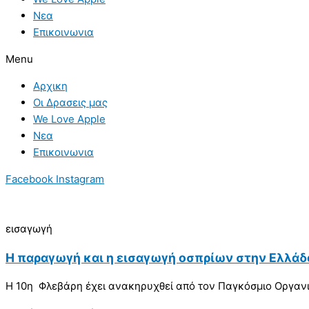
Νεα
Επικοινωνια
Menu
Αρχικη
Οι Δρασεις μας
We Love Apple
Νεα
Επικοινωνια
Facebook
Instagram
εισαγωγή
Η παραγωγή και η εισαγωγή οσπρίων στην Ελλάδ
Η 10η Φλεβάρη έχει ανακηρυχθεί από τον Παγκόσμιο Οργανι