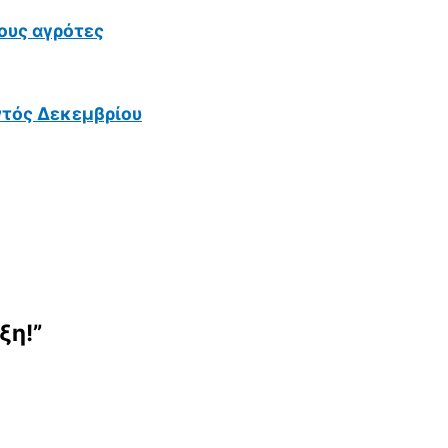
ους αγρότες
ντός Δεκεμβρίου
ξη!”