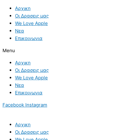
Skip
Αρχικη
to
Οι Δρασεις μας
content
We Love Apple
Νεα
Επικοινωνια
Menu
Αρχικη
Οι Δρασεις μας
We Love Apple
Νεα
Επικοινωνια
Facebook
Instagram
Αρχικη
Οι Δρασεις μας
We Love Apple