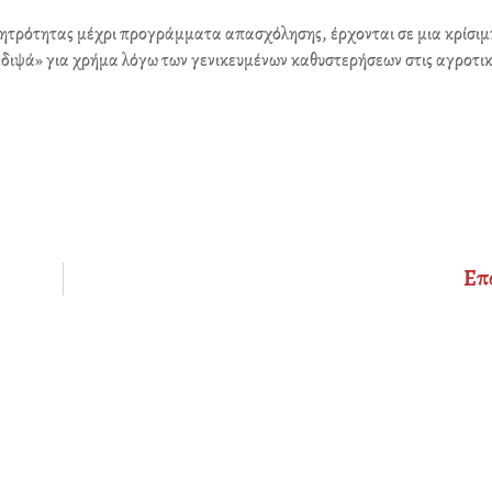
c
i
n
ητρότητας μέχρι προγράμματα απασχόλησης, έρχονται σε μια κρίσιμ
e
t
k
διψά» για χρήμα λόγω των γενικευμένων καθυστερήσεων στις αγροτικ
b
t
e
o
e
d
o
r
i
k
n
Επ