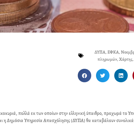
ΔΥΠΑ
,
ΕΦΚΑ
,
Νοεμβρ
πληρωμών
,
Χάρτης
S
S
S
h
h
h
a
a
a
r
r
r
e
e
e
o
o
o
ικοκυριά, πολλά εκ των οποίων στην ελληνική ύπαιθρο, προχωρά το Υπ
n
n
n
και η Δημόσια Υπηρεσία Απασχόλησης (ΔΥΠΑ) θα καταβάλουν συνολικά
f
t
l
a
w
i