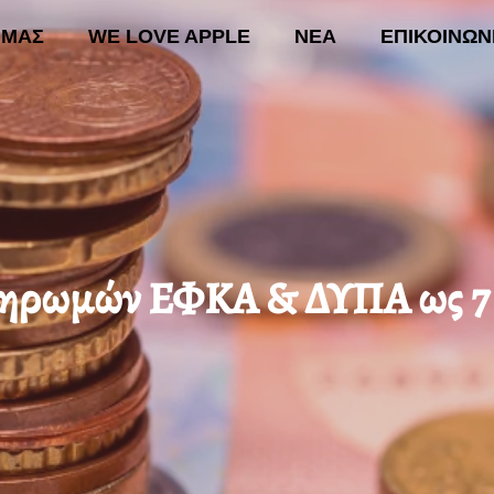
 ΜΑΣ
WE LOVE APPLE
ΝΕΑ
ΕΠΙΚΟΙΝΩΝ
ΚΗ
ΟΙ ΔΡΑΣΕΙΣ ΜΑΣ
WE LOVE APPLE
ΝΕΑ
Ε
ηρωμών ΕΦΚΑ & ΔΥΠΑ ως 7