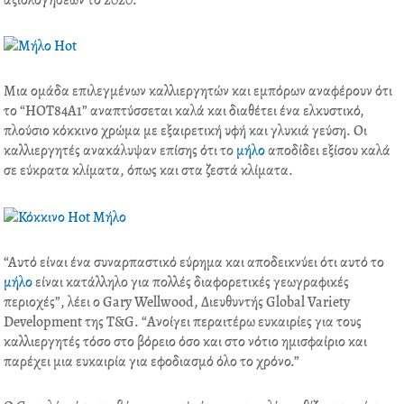
αξιολογήσεων το 2020.
o
e
d
r
o
r
i
e
k
n
s
t
Μια ομάδα επιλεγμένων καλλιεργητών και εμπόρων αναφέρουν ότι
το “HOT84A1” αναπτύσσεται καλά και διαθέτει ένα ελκυστικό,
πλούσιο κόκκινο χρώμα με εξαιρετική υφή και γλυκιά γεύση. Οι
καλλιεργητές ανακάλυψαν επίσης ότι το
μήλο
αποδίδει εξίσου καλά
σε εύκρατα κλίματα, όπως και στα ζεστά κλίματα.
“Αυτό είναι ένα συναρπαστικό εύρημα και αποδεικνύει ότι αυτό το
μήλο
είναι κατάλληλο για πολλές διαφορετικές γεωγραφικές
περιοχές”, λέει ο Gary Wellwood, Διευθυντής Global Variety
Development της T&G. “Ανοίγει περαιτέρω ευκαιρίες για τους
καλλιεργητές τόσο στο βόρειο όσο και στο νότιο ημισφαίριο και
παρέχει μια ευκαιρία για εφοδιασμό όλο το χρόνο.”