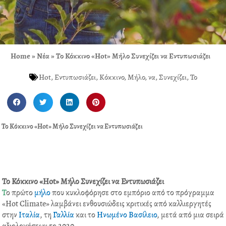
Home
»
Νέα
»
Το Κόκκινο «Hot» Μήλο Συνεχίζει να Εντυπωσιάζει
Hot
,
Εντυπωσιάζει
,
Κόκκινο
,
Μήλο
,
να
,
Συνεχίζει
,
Το
S
S
S
S
h
h
h
h
a
a
a
a
Το Κόκκινο «Hot» Μήλο Συνεχίζει να Εντυπωσιάζει
r
r
r
r
e
e
e
e
o
o
o
o
n
n
n
n
f
t
l
p
Το Κόκκινο «Hot» Μήλο Συνεχίζει να Εντυπωσιάζει
a
w
i
i
Τ
ο πρώτο
μήλο
που κυκλοφόρησε στο εμπόριο από το πρόγραμμα
c
i
n
n
«Hot Climate» λαμβάνει ενθουσιώδεις κριτικές από καλλιεργητές
e
t
k
t
στην
Ιταλία
, τη
Γαλλία
και το
Ηνωμένο Βασίλειο
, μετά από μια σειρά
b
t
e
e