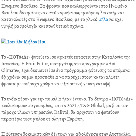
Ηνωμένο Βασίλειο. Τα φρούτα που καλλιεργούνται στο Ηνωμένο
Βασίλειο δοκιμάστηκαν από κορυφαίους εμπόρους λιανικής και
καταναλωτές στο Ηνωμένο Βασίλειο, με το γλυκό
μήλο
να έχει
υψηλή βαθμολογία και πολύ θετικά σχόλια.
Το «HOT84A1» φυτεύεται σε αρκετές εκτάσεις στην Καταλονία της
Ισπανίας. Η Fruit Futur, συνεργάτης στο πρόγραμμα «Hot
Climate», έχει δεσμευτεί σε ένα πρόγραμμα φύτευσης τα επόμενα
έξι χρόνια σε μια προσπάθεια να παρέχει στους καταναλωτές
φρούτα με υπέροχο χρώμα και εξαιρετική γεύση και υφή.
Το ενδιαφέρον για την ποικιλία ήταν έντονο. Τα δέντρα «HOT84A1»
κυκλοφορούν παγκοσμίως, και το 2021 η T&G Global, μαζί με τον
πάροχο υλικών υπηρεσιών, Dalival, θα αρχίσουν να φυτεύουν
περαιτέρω τεστ μπλοκ σε όλη την Ευρώπη.
Η φύτευση δοκιμαστικών δέντρων για αξιολόγηση στην Αυστραλία,