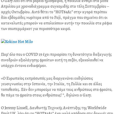
Ο Gary λέει ότι στο βόρειο ημισφαίριο, η ποικιλία ανθίζει στα μέσα
Απριλίου με χρονοδιάγραμμα συγκομιδής στα τέλη Σεπτεμβρίου –
αρχές Οκτωβρίου. Αυτό θέτει το “HOT84A1” στην αγορά περίπου
δύο εβδομάδες νωρίτερα από το Fuji, πράγμα που σημαίνει ότι οι
καταναλωτές μπορούν να απολαύσουν αυτήν την ποικιλία στα ράφια
των σουπερμάρκετ για περισσότερο καιρό.
Παρ’ όλο που ο COVID 19 έχει περιορίσει τη δυνατότητα διεξαγωγής
συνεδριών αξιολόγησης φρούτων αυτή τη σεζόν, εξακολουθεί να
υπάρχει έντονο ενδιαφέρον.
«Ο Ευρωπαίος εκπρόσωπός μας διοργανώνει εκδηλώσεις
γευσιγνωσίας στην Ισπανία, την Ιταλία, τη Γαλλία και σε άλλες
τοποθεσίες. Εάν δεν μπορούμε να πάμε τους ανθρώπους στο φρούτο,
θα πάμε το φρούτο στους ανθρώπους! “, δηλώνει ο Gary.
Ο Jeremy Linsell, Διευθυντής Τεχνικής Ανάπτυξης της Worldwide
Fruit UK, λέει ότι το “HOT84A1” έχει καλή απόδοση στις δοκιμές στο