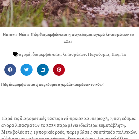
Home
»
Νέα
»
Πώς διαμορφώνεται η παγκόσμια αγορά λιπασμάτων το
2025
αγορά
,
διαμορφώνεται
,
λιπασμάτων
,
Παγκόσμια
,
Πως
,
Το
S
S
S
S
h
h
h
h
a
a
a
a
Πώς διαμορφώνεται η παγκόσμια αγορά λιπασμάτων το 2025
r
r
r
r
e
e
e
e
o
o
o
o
n
n
n
n
f
t
l
p
Παρά τις διαφορετικές τάσεις ανά προϊόν και περιοχή, η παγκόσμια
a
w
i
i
αγορά λιπασμάτων το 2025 παραμένει ιδιαίτερα ευμετάβλητη.
c
i
n
n
Μεταβολές στις εμπορικές ροές, παρεμβάσεις σε επίπεδο πολιτικών,
e
t
k
t