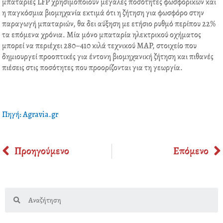
μπαταρίες LFP χρησιμοποιούν μεγάλες ποσότητες φωσφορικών και
η παγκόσμια βιομηχανία εκτιμά ότι η ζήτηση για φωσφόρο στην
παραγωγή μπαταριών, θα δει αύξηση με ετήσιο ρυθμό περίπου 22%
τα επόμενα χρόνια. Μία μόνο μπαταρία ηλεκτρικού οχήματος
μπορεί να περιέχει 280–410 κιλά τεχνικού MAP, στοιχείο που
δημιουργεί προοπτικές για έντονη βιομηχανική ζήτηση και πιθανές
πιέσεις στις ποσότητες που προορίζονται για τη γεωργία.
Πηγή: Agravia.gr
Prev
Προηγούμενο
Επόμενο
Search