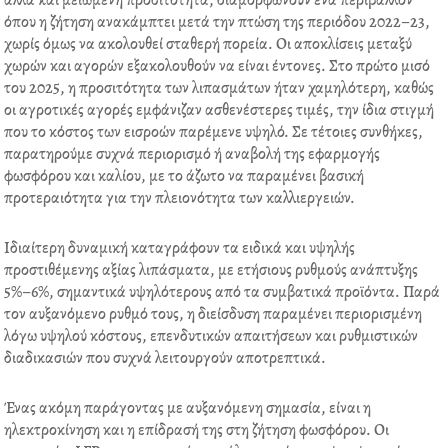
αλλά και μειωμένη προσιτότητα, διαμορφώνουν ένα περιβάλλον
b
t
e
e
όπου η ζήτηση ανακάμπτει μετά την πτώση της περιόδου 2022–23,
o
e
d
r
χωρίς όμως να ακολουθεί σταθερή πορεία. Οι αποκλίσεις μεταξύ
o
r
i
e
χωρών και αγορών εξακολουθούν να είναι έντονες. Στο πρώτο μισό
k
n
s
του 2025, η προσιτότητα των λιπασμάτων ήταν χαμηλότερη, καθώς
t
οι αγροτικές αγορές εμφάνιζαν ασθενέστερες τιμές, την ίδια στιγμή
που το κόστος των εισροών παρέμενε υψηλό. Σε τέτοιες συνθήκες,
παρατηρούμε συχνά περιορισμό ή αναβολή της εφαρμογής
φωσφόρου και καλίου, με το άζωτο να παραμένει βασική
προτεραιότητα για την πλειονότητα των καλλιεργειών.
Ιδιαίτερη δυναμική καταγράφουν τα ειδικά και υψηλής
προστιθέμενης αξίας λιπάσματα, με ετήσιους ρυθμούς ανάπτυξης
5%–6%, σημαντικά υψηλότερους από τα συμβατικά προϊόντα. Παρά
τον αυξανόμενο ρυθμό τους, η διείσδυση παραμένει περιορισμένη
λόγω υψηλού κόστους, επενδυτικών απαιτήσεων και ρυθμιστικών
διαδικασιών που συχνά λειτουργούν αποτρεπτικά.
Ένας ακόμη παράγοντας με αυξανόμενη σημασία, είναι η
ηλεκτροκίνηση και η επίδρασή της στη ζήτηση φωσφόρου. Οι