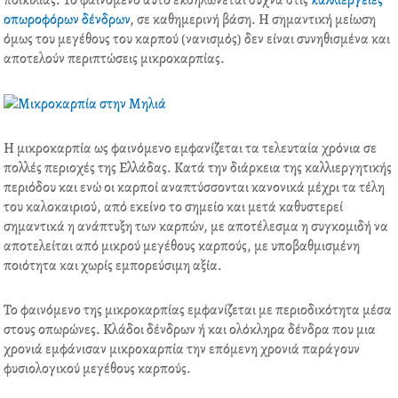
ποικιλίας. Το φαινόμενο αυτό εκδηλώνεται συχνά στις
καλλιέργειες
b
t
e
e
οπωροφόρων
δένδρων
, σε καθημερινή βάση. Η σημαντική μείωση
o
e
d
r
όμως του μεγέθους του καρπού (νανισμός) δεν είναι συνηθισμένα και
o
r
i
e
αποτελούν περιπτώσεις μικροκαρπίας.
k
n
s
t
Η μικροκαρπία ως φαινόμενο εμφανίζεται τα τελευταία χρόνια σε
πολλές περιοχές της Ελλάδας. Κατά την διάρκεια της καλλιεργητικής
περιόδου και ενώ οι καρποί αναπτύσσονται κανονικά μέχρι τα τέλη
του καλοκαιριού, από εκείνο το σημείο και μετά καθυστερεί
σημαντικά η ανάπτυξη των καρπών, με αποτέλεσμα η συγκομιδή να
αποτελείται από μικρού μεγέθους καρπούς, με υποβαθμισμένη
ποιότητα και χωρίς εμπορεύσιμη αξία.
Το φαινόμενο της μικροκαρπίας εμφανίζεται με περιοδικότητα μέσα
στους οπωρώνες. Κλάδοι δένδρων ή και ολόκληρα δένδρα που μια
χρονιά εμφάνισαν μικροκαρπία την επόμενη χρονιά παράγουν
φυσιολογικού μεγέθους καρπούς.