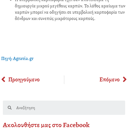
δημιουργία μικρού μεγέθους καρπών. Το λάθος αραίωμα των
καρπών μπορεί να οδηγήσει σε υπερβολική καρποφορία των
δένδρων και συνεπώς μικρότερους καρπούς.
Πηγή: Agravia.gr
Prev
Προηγούμενο
Επόμενο
Search
Ακολουθήστε μας στο Facebook