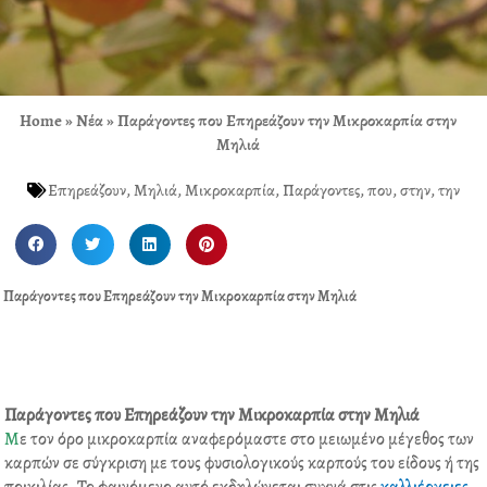
Home
»
Νέα
»
Παράγοντες που Επηρεάζουν την Μικροκαρπία στην
Μηλιά
Επηρεάζουν
,
Μηλιά
,
Μικροκαρπία
,
Παράγοντες
,
που
,
στην
,
την
S
S
S
S
h
h
h
h
a
a
a
a
Παράγοντες που Επηρεάζουν την Μικροκαρπία στην Μηλιά
r
r
r
r
e
e
e
e
o
o
o
o
n
n
n
n
f
t
l
p
Παράγοντες που Επηρεάζουν την Μικροκαρπία στην Μηλιά
a
w
i
i
Μ
ε τον όρο μικροκαρπία αναφερόμαστε στο μειωμένο μέγεθος των
c
i
n
n
καρπών σε σύγκριση με τους φυσιολογικούς καρπούς του είδους ή της
e
t
k
t