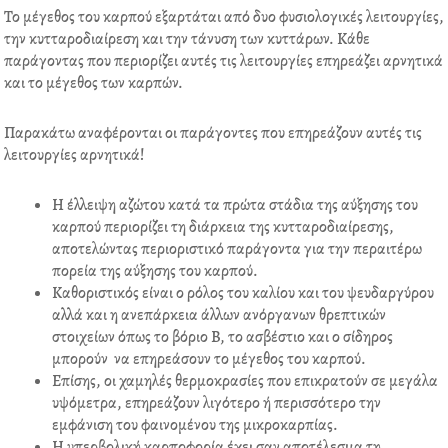
Το μέγεθος του καρπού εξαρτάται από δυο φυσιολογικές λειτουργίες,
την κυτταροδιαίρεση και την τάνυση των κυττάρων. Κάθε
παράγοντας που περιορίζει αυτές τις λειτουργίες επηρεάζει αρνητικά
και το μέγεθος των καρπών.
Παρακάτω αναφέρονται οι παράγοντες που επηρεάζουν αυτές τις
λειτουργίες αρνητικά!
Η έλλειψη αζώτου κατά τα πρώτα στάδια της αύξησης του
καρπού περιορίζει τη διάρκεια της κυτταροδιαίρεσης,
αποτελώντας περιοριστικό παράγοντα για την περαιτέρω
πορεία της αύξησης του καρπού.
Καθοριστικός είναι ο ρόλος του καλίου και του ψευδαργύρου
αλλά και η ανεπάρκεια άλλων ανόργανων θρεπτικών
στοιχείων όπως το βόριο Β, το ασβέστιο και ο σίδηρος
μπορούν να επηρεάσουν το μέγεθος του καρπού.
Επίσης, οι χαμηλές θερμοκρασίες που επικρατούν σε μεγάλα
υψόμετρα, επηρεάζουν λιγότερο ή περισσότερο την
εμφάνιση του φαινομένου της μικροκαρπίας.
Η υπερβολική καρποφορία έχει σαν αποτέλεσμα τη