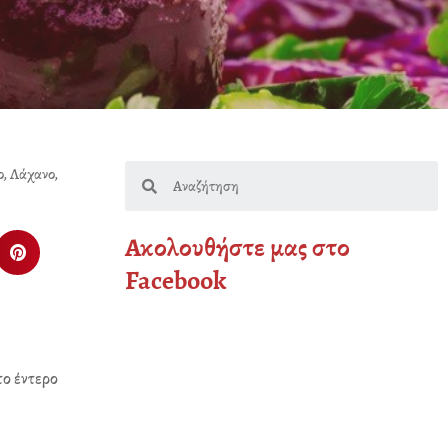
Search
ο
,
Λάχανο
,
Ακολουθήστε μας στο
S
h
Facebook
a
r
e
o
το έντερο
n
p
i