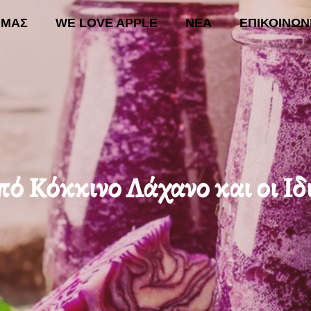
 ΜΑΣ
WE LOVE APPLE
ΝΕΑ
ΕΠΙΚΟΙΝΩΝ
ΚΗ
ΟΙ ΔΡΑΣΕΙΣ ΜΑΣ
WE LOVE APPLE
ΝΕΑ
Ε
ό Κόκκινο Λάχανο και οι Ιδ