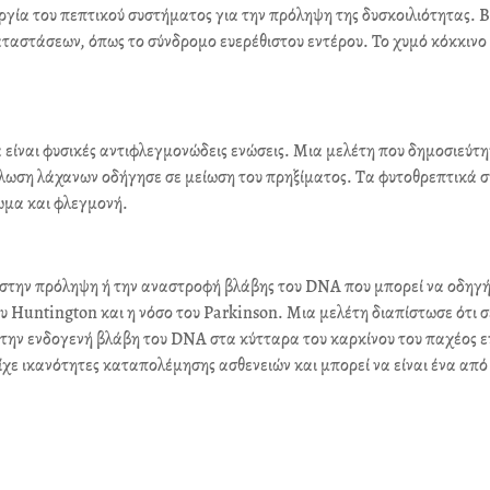
υργία του πεπτικού συστήματος για την πρόληψη της δυσκοιλιότητας. 
ταστάσεων, όπως το σύνδρομο ευερέθιστου εντέρου. Το χυμό κόκκινο
 είναι φυσικές αντιφλεγμονώδεις ενώσεις. Μια μελέτη που δημοσιεύτη
άλωση λάχανων οδήγησε σε μείωση του πρηξίματος. Τα φυτοθρεπτικά 
ωμα και φλεγμονή.
 στην πρόληψη ή την αναστροφή βλάβης του DNA που μπορεί να οδηγή
ου Huntington και η νόσο του Parkinson. Μια μελέτη διαπίστωσε ότι 
ι την ενδογενή βλάβη του DNA στα κύτταρα του καρκίνου του παχέος ε
ίχε ικανότητες καταπολέμησης ασθενειών και μπορεί να είναι ένα από