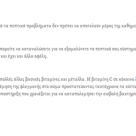
c
i
n
e
t
k
b
t
e
λά τα πεπτικά προβλήματα δεν πρέπει να αποτελούν μέρος της καθημε
o
e
d
o
r
i
k
n
μπορείτε να καταναλώσετε για να εξομαλύνετε το πεπτικό σας σύστημα
και έχει και άλλα οφέλη.
 πολλές άλλες βασικές βιταμίνες και μέταλλα. Η βιταμίνη C σε κόκκινο
ολέμηση της φλεγμονής στο σώμα προστατεύοντας ταυτόχρονα τα κύττ
 υποστήριξη που χρειάζεται για να καταπολεμήσει την εισβολή βακτηρί