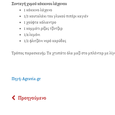
Συνταγή χυμού κόκκινου λάχανου
1 κόκκινο λάχανο
1/3 κουταλάκι του γλυκού πιπέρι καγιέν
1 χούφτα κόλιαντρο
1 κομμάτι ρίζας τζίντζερ
1/4 λεμόνι
1/2 φλιτζάνι νερό καρύδας
Τρόπος παρασκευής: Τα χτυπάτε όλα μαζί στο μπλέντερ με λίγ
Πηγή: Agravia.gr
Prev
Προηγούμενο