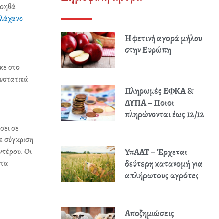
Βοηθά
λάχανο
Η φετινή αγορά μήλου
στην Ευρώπη
κε στο
συστατικά
Πληρωμές ΕΦΚΑ &
ΔΥΠΑ – Ποιοι
πληρώνονται έως 12/12
σει σε
σε σύγκριση
ντέρου. Οι
ΥπΑΑΤ – Έρχεται
 τα
δεύτερη κατανομή για
απλήρωτους αγρότες
Αποζημιώσεις