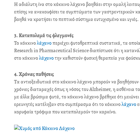
Η αδιάλυτη ίνα στο κόκκινο λάχανο βοηθάει στην ομαλή λειτο
επίσης να ανακουφίσει τα συμπτώματα των γαστρεντερικών κα
βοηθά να κρατήσει το πεπτικό σύστημα ευτυχισμένο και υγιές.
3. Καταπολεμά τις φλεγμονές
Το κόκκινο
λάχανο
περιέχει φυτοθρεπτικά συστατικά, τα οποία
Research in Pharmaceutical Science διαπίστωσε ότι η καταν
στο κόκκινο
λάχανο
την καθιστούν φυσική θεραπεία για φούσκ
4. Χρόνιες παθήσεις
Τα αντιοξειδωτικά στο κόκκινο λάχανο μπορούν να βοηθήσουν
χρόνιες διαταραχές όπως η νόσος του Alzheimer, η ασθένεια τ
με άλλα βρώσιμα φυτά, το κόκκινο λάχανο βρέθηκε ότι μειώνε
ερευνητές κατέληξαν στο συμπέρασμα ότι το κόκκινο
λάχανο
ε
κορυφαία τρόφιμα που καταπολεμούν τον καρκίνο.