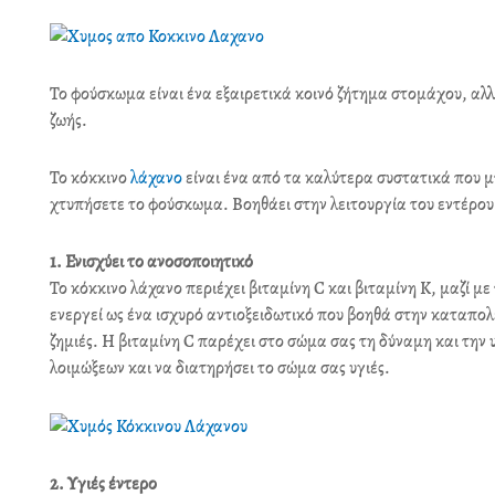
Το φούσκωμα είναι ένα εξαιρετικά κοινό ζήτημα στομάχου, αλ
ζωής.
Το κόκκινο
λάχανο
είναι ένα από τα καλύτερα συστατικά που 
χτυπήσετε το φούσκωμα. Βοηθάει στην λειτουργία του εντέρου 
1. Ενισχύει το ανοσοποιητικό
Το κόκκινο λάχανο περιέχει βιταμίνη C και βιταμίνη Κ, μαζί με
ενεργεί ως ένα ισχυρό αντιοξειδωτικό που βοηθά στην καταπ
ζημιές. Η βιταμίνη C παρέχει στο σώμα σας τη δύναμη και την
λοιμώξεων και να διατηρήσει το σώμα σας υγιές.
2. Υγιές έντερο