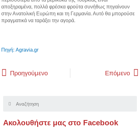
b
t
e
e
αποξηραμένα, πολλά φρέσκα φρούτα συνήθως πηγαίνουν
o
e
d
r
στην Ανατολική Ευρώπη και τη Γερμανία. Αυτό θα μπορούσε
o
r
i
e
πραγματικά να ταράξει την αγορά.
k
n
s
t
Πηγή: Agravia.gr
Prev
Προηγούμενο
Επόμενο
Search
Ακολουθήστε μας στο Facebook