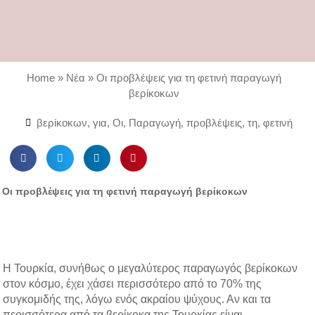
Home
»
Νέα
»
Οι προβλέψεις για τη φετινή παραγωγή
βερίκοκων
βερίκοκων
,
για
,
Οι
,
Παραγωγή
,
προβλέψεις
,
τη
,
φετινή
S
S
S
S
h
h
h
h
a
a
a
a
Οι προβλέψεις για τη φετινή παραγωγή βερίκοκων
r
r
r
r
e
e
e
e
o
o
o
o
n
n
n
n
f
t
l
p
Η Τουρκία, συνήθως ο μεγαλύτερος παραγωγός βερίκοκων
a
w
i
i
στον κόσμο, έχει χάσει περισσότερο από το 70% της
c
i
n
n
συγκομιδής της, λόγω ενός ακραίου ψύχους. Αν και τα
e
t
k
t
περισσότερα από τα βερίκοκα της Τουρκίας είναι