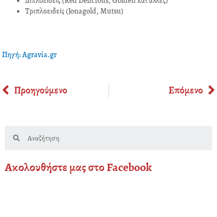
Διπλοειδείς (Red Delicious, Golden και άλλες)
Τριπλοειδείς (Jonagold, Mutsu)
Πηγή: Agravia.gr
Prev
Προηγούμενο
Επόμενο
Search
Ακολουθήστε μας στο Facebook