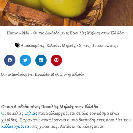
Home
»
Νέα
»
Οι πιο Διαδεδομένες Ποικιλίες Μηλιάς στην Ελλάδα
Διαδεδομένες
,
Ελλάδα
,
Μηλιάς
,
Οι
,
πιο
,
Ποικιλίες
,
στην
S
S
S
S
h
h
h
h
a
a
a
a
Οι πιο Διαδεδομένες Ποικιλίες Μηλιάς στην Ελλάδα
r
r
r
r
e
e
e
e
o
o
o
o
n
n
n
n
f
t
l
p
Οι πιο Διαδεδομένες Ποικιλίες Μηλιάς στην Ελλάδα
a
w
i
i
Ο
ι ποικιλίες
μηλιάς
που καλλιεργούνται σε όλο τον κόσμο είναι
c
i
n
n
χιλιάδες. Παρακάτω αναφέρονται οι πιο διαδεδομένες ποικιλίες που
e
t
k
t
καλλιεργούνται
στη χώρα μας. Αυτές οι ποικιλίες είναι:
b
t
e
e