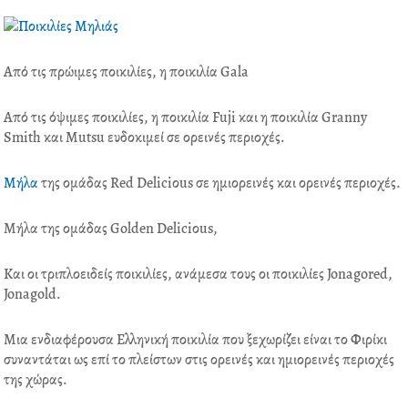
o
e
d
r
o
r
i
e
k
n
s
Από τις πρώιμες ποικιλίες, η ποικιλία Gala
t
Από τις όψιμες ποικιλίες, η ποικιλία Fuji και η ποικιλία Granny
Smith και Mutsu ευδοκιμεί σε ορεινές περιοχές.
Μήλα
της ομάδας Red Deliciοus σε ημιορεινές και ορεινές περιοχές.
Μήλα της ομάδας Golden Deliciοus,
Και οι τριπλοειδείς ποικιλίες, ανάμεσα τους οι ποικιλίες Jonagored,
Jonagold.
Μια ενδιαφέρουσα Ελληνική ποικιλία που ξεχωρίζει είναι το Φιρίκι
συναντάται ως επί το πλείστων στις ορεινές και ημιορεινές περιοχές
της χώρας.