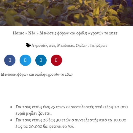
Home
»
Νέα
»
Μειώσεις φόρων και οφέλη αγροτών το 2027
Αγροτών
,
και
,
Μειώσεις
,
Οφέλη
,
Το
,
φόρων
S
S
S
S
h
h
h
h
a
a
a
a
Μειώσεις φόρων και οφέλη αγροτών το 2027
r
r
r
r
e
e
e
e
o
o
o
o
n
n
n
n
f
t
l
p
Για τους νέους έως 25 ετών oι συντελεστές από 0 έως 20.000
a
w
i
i
ευρώ μηδενίζονται.
c
i
n
n
Για τους νέους 26 έως 30 ετών ο συντελεστής από τα 10.000
e
t
k
t
έως τα 20.000 θα φτάνει το 9%.
b
t
e
e