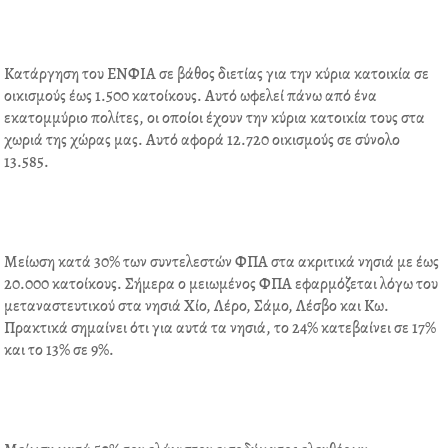
o
e
d
r
o
r
i
e
k
n
s
Κατάργηση του ΕΝΦΙΑ σε βάθος διετίας για την κύρια κατοικία σε
t
οικισμούς έως 1.500 κατοίκους. Αυτό ωφελεί πάνω από ένα
εκατομμύριο πολίτες, οι οποίοι έχουν την κύρια κατοικία τους στα
χωριά της χώρας μας. Αυτό αφορά 12.720 οικισμούς σε σύνολο
13.585.
Μείωση κατά 30% των συντελεστών ΦΠΑ στα ακριτικά νησιά με έως
20.000 κατοίκους. Σήμερα ο μειωμένος ΦΠΑ εφαρμόζεται λόγω του
μεταναστευτικού στα νησιά Χίο, Λέρο, Σάμο, Λέσβο και Κω.
Πρακτικά σημαίνει ότι για αυτά τα νησιά, το 24% κατεβαίνει σε 17%
και το 13% σε 9%.