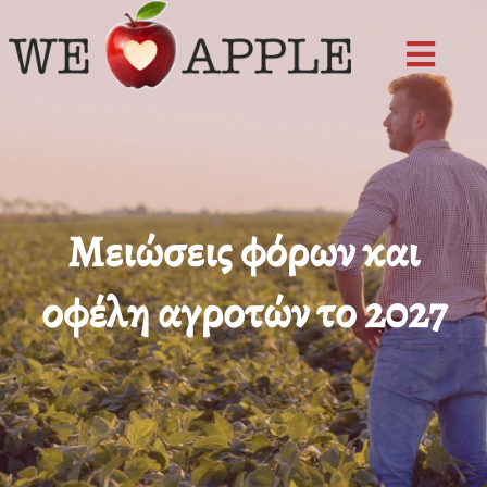
Skip
to
content
Μειώσεις φόρων και
οφέλη αγροτών το 2027