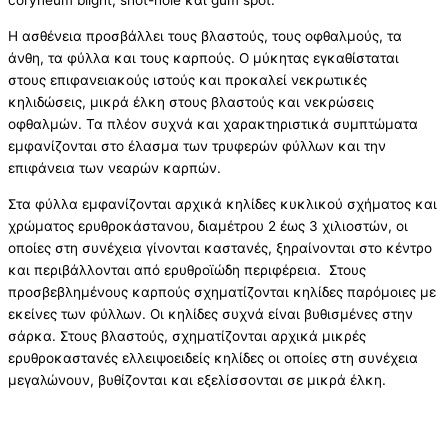
coryneum blight, shot-hole και gum spot.
Η ασθένεια προσβάλλει τους βλαστούς, τους οφθαλμούς, τα
άνθη, τα φύλλα και τους καρπούς. Ο μύκητας εγκαθίσταται
στους επιφανειακούς ιστούς και προκαλεί νεκρωτικές
κηλιδώσεις, μικρά έλκη στους βλαστούς και νεκρώσεις
οφθαλμών. Τα πλέον συχνά και χαρακτηριστικά συμπτώματα
εμφανίζονται στο έλασμα των τρυφερών φύλλων και την
επιφάνεια των νεαρών καρπών.
Στα φύλλα εμφανίζονται αρχικά κηλίδες κυκλικού σχήματος και
χρώματος ερυθροκάστανου, διαμέτρου 2 έως 3 χιλιοστών, οι
οποίες στη συνέχεια γίνονται καστανές, ξηραίνονται στο κέντρο
και περιβάλλονται από ερυθροϊώδη περιφέρεια. Στους
προσβεβλημένους καρπούς σχηματίζονται κηλίδες παρόμοιες με
εκείνες των φύλλων. Οι κηλίδες συχνά είναι βυθισμένες στην
σάρκα. Στους βλαστούς, σχηματίζονται αρχικά μικρές
ερυθροκαστανές ελλειψοειδείς κηλίδες οι οποίες στη συνέχεια
μεγαλώνουν, βυθίζονται και εξελίσσονται σε μικρά έλκη.