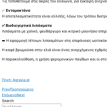
Τις τοποθετούμε στις άκρες του ελαιώνα, για έγκαιρη ανίχ
✅
Εντομοκτόνα
Η αποτελεσματικότητα είναι ελλιπής, λόγω του τρόπου διατ
✅ Βιοδιεγερτικά λιπάσματα
Λιπάσματα με χαλκό, ψευδάργυρο και κιτρικό μαγνήσιο επηρε
➡️ Η εφαρμογή τέτοιων λιπασμάτων στις επιφάνειες ωοτοκία
Η καφέ βρωμούσα στην ελιά είναι ένας ανερχόμενος εχθρός 
Η παρακολούθηση, η χρήση φερομονικών παγίδων και οι στο
Πηγή: Agravia.gr
Prev
Προηγούμενο
Επόμενο
Next
Search