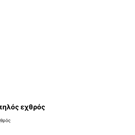
πηλός εχθρός
χθρός