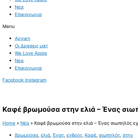
Νεα
Επικοινωνια
Menu
Αρχικη
Οι Δρασεις μας
We Love Apple
Νεα
Επικοινωνια
Facebook
Instagram
Καφέ βρωμούσα στην ελιά – Ένας σιω
Home
»
Νέα
»
Καφέ βρωμούσα στην ελιά – Ένας σιωπηλός ε
βρωμούσα
,
ελιά
,
Ένας
,
εχθρός
,
Καφέ
,
σιωπηλός
,
στην