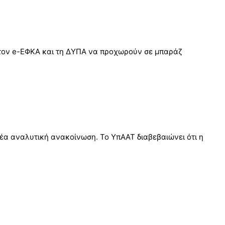
ε τον e-ΕΦΚΑ και τη ΔΥΠΑ να προχωρούν σε μπαράζ
νέα αναλυτική ανακοίνωση. Το ΥπΑΑΤ διαβεβαιώνει ότι η