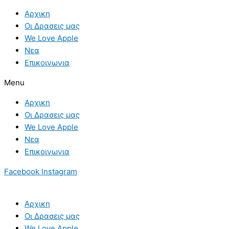
Skip
Αρχικη
to
Οι Δρασεις μας
content
We Love Apple
Νεα
Επικοινωνια
Menu
Αρχικη
Οι Δρασεις μας
We Love Apple
Νεα
Επικοινωνια
Facebook
Instagram
Αρχικη
Οι Δρασεις μας
We Love Apple