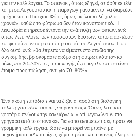
για την καλλιέργεια. Το σπανάκι, όπως εξηγεί, σπάρθηκε τέλη
b
t
e
e
και μέσα Αυγούστου και η παραγωγή αναμένεται να διαρκέσει
o
e
d
r
«μέχρι και το Πάσχα». Φέτος όμως, «είναι πολύ χάλια
o
r
i
e
χρονιά», καθώς το φύτρωμα δεν ήταν ικανοποιητικό. Η
k
n
s
λειψυδρία επηρέασε έντονα την ανάπτυξη των φυτών, ενώ
t
όπως λέει, «λόγω των πρόσφατων βροχών, κάποια αρχίζουν
και φυτρώνουν τώρα από τη σπορά του Αυγούστου». Παρ’
όλα αυτά, ενώ «θα έπρεπε να είμαστε στο στάδιο της
συγκομιδής, βρισκόμαστε ακόμα στη φυτρωτικότητα» και
μόλις «το 20–30% της παραγωγής έχει μεγαλώσει και είναι
έτοιμο προς πώληση, αντί για 70–80%».
Ένα ακόμη εμπόδιο είναι τα ζιζάνια, αφού στη βιολογική
καλλιέργεια «δεν μπορείς να ραντίσεις». Όπως λέει, «τα
χορτάρια πνίγουν την καλλιέργεια, γιατί μεγαλώνουν πιο
γρήγορα από το σπανάκι». Για να το αντιμετωπίσει, προτείνει
γραμμική καλλιέργεια, ώστε να μπορεί να μπαίνει με
μηχανήματα: «Αν το ρίξεις χύμα, πρέπει να τα κάνεις όλα με το