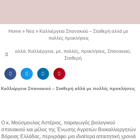
Home
»
Νέα
»
Καλλιέργεια Σπανακιού – Σταθερή αλλά με
πολλές προκλήσεις
αλλά
,
Καλλιέργεια
,
με
,
πολλές
,
προκλήσεις
,
Σπανακιού
,
Σταθερή
S
S
S
S
h
h
h
h
a
a
a
a
Καλλιέργεια Σπανακιού – Σταθερή αλλά με πολλές προκλήσεις
r
r
r
r
e
e
e
e
o
o
o
o
n
n
n
n
f
t
l
p
Ο κ. Μούσμουλας Αστέριος, παραγωγός βιολογικού
a
w
i
i
σπανακιού και μέλος της Ένωσης Αγροτών Βιοκαλλιεργητών
c
i
n
n
Βόρειας Ελλάδας, περιγράφει μια ιδιαίτερα απαιτητική χρονιά
e
t
k
t