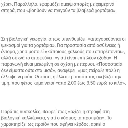
χέρι». Παράλληλα, εφαρμόζει αμειψισπορές με χειμερινά
σιτηρά, που «βοηθούν να πνιγούν τα βλαβερά χορτάρια».
Στη βιολογική γεωργία, όπως υπενθυμίζει, «απαγορεύονται οι
ψεκασμοί για τα χορτάρια». Για προστασία από ασθένειες ή
έντομα, χρησιμοποιεί «κάποιους χαλκούς που επιτρέπονται»,
αλλά συχνά το αποφεύγει, «γιατί είναι επιπλέον έξοδα». Η
παραγωγή είναι μειωμένη σε σχέση με πέρυσι. «Ποσοστιαία
δεν είμαστε ούτε στα μισά», αναφέρει, «μας πείραξε πολύ η
έλλειψη νερού». Ωστόσο, η έλλειψη ποσότητας ανεβάζει την
τιμή, που φέτος κυμαίνεται «από 2,00 έως 3,50 ευρώ το κιλό».
Παρά τις δυσκολίες, θεωρεί πως «αξίζει η στροφή στη
βιολογική καλλιέργεια, γιατί ο κόσμος τα προτιμάει». Το
χαρακτηρίζει ως προϊόν που αφήνει κέρδος, αρκεί ο