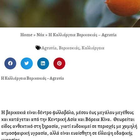
Home
»
Νέα
»
Η Καλλιέργεια Βερικοκιάς – Agravia
Agravia
,
Βερικοκιάς
,
Καλλιέργεια
S
S
S
S
h
h
h
h
a
a
a
a
Η Καλλιέργεια Βερικοκιάς – Agravia
r
r
r
r
e
e
e
e
o
o
o
o
n
n
n
n
f
t
l
p
Η βερικοκιά είναι δέντρο φυλλοβόλο, μέσου έως μεγάλου μεγέθους
a
w
i
i
και κατάγεται από την Κεντρική Ασία και Βόρεια Κίνα. Θεωρείται
c
i
n
n
είδος ανθεκτικό στη ξηρασία, γιατί ευδοκιμεί σε περιοχές με χαμηλή
e
t
k
t
ατμοσφαιρική υγρασία, αλλά είναι ευαίσθητη σε έλλειψη εδαφικής
b
t
e
e