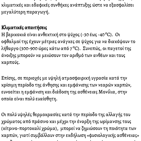
κλιματικές και εδαφικές συνθήκες ανάπτυξης ώστε να εξασφαλίσει
μεγαλύτερη παραγωγή.
Κλιματικές απαιτήσεις
o
Η βερικοκιά είναι ανθεκτική στο ψύχος (-30 έως -40
C). Οι
οφθαλμοί της έχουν μέτριες ανάγκες σε ψύχος για να διακόψουν το
o
λήθαργο (300-900 ώρες κάτω από 7
C). Συνεπώς, οι παγετοί της
άνοιξης μπορούν να μειώσουν τον αριθμό των ανθέων και τους
καρπούς.
Επίσης, σε περιοχές με υψηλή ατμοσφαιρική υγρασία κατά την
κρίσιμη περίοδο της άνθησης και εμφάνισης των νεαρών καρπών,
ευνοείται η εμφάνιση και διάδοση της ασθένειας Μονίλια, στην
οποία είναι πολύ ευαίσθητη.
Οι πολύ υψηλές θερμοκρασίες κατά την περίοδο της αλλαγής του
χρώματος από πράσινο και μέχρι την έναρξη της ωρίμανσης τους
(κίτρινο-πορτοκαλί χρώμα), μπορεί να ζημιώσουν τη ποιότητα των
καρπών, γιατί συμβάλλουν στην εκδήλωση «φυσιολογικής ασθένειας»