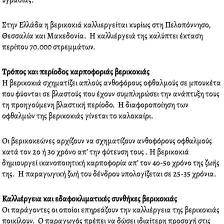
υγρασίας.
o
e
d
r
o
r
i
e
Στην Ελλάδα η βερικοκιά καλλιεργείται κυρίως στη Πελοπόννησο,
k
n
s
Θεσσαλία και Μακεδονία. Η
καλλιέργειά
της καλύπτει έκταση
t
περίπου 70.000 στρεμμάτων.
Τρόπος και περίοδος καρποφοριάς βερικοκιάς
Η βερικοκιά σχηματίζει απλούς ανθοφόρους οφθαλμούς σε μπουκέτα
που φύονται σε βλαστούς που έχουν συμπληρώσει την ανάπτυξη τους
τη προηγούμενη βλαστική περίοδο. Η διαφοροποίηση των
οφθαλμών της βερικοκιάς γίνεται το καλοκαίρι.
Οι βερικοκεώνες αρχίζουν να σχηματίζουν ανθοφόρους οφθαλμούς
κατά τον 2ο ή 3ο χρόνο απ’ την φύτευση τους . Η βερικοκιά
δημιουργεί ικανοποιητική καρποφορία απ’ τον 4ο-5ο χρόνο της ζωής
της. Η παραγωγική ζωή του δένδρου υπολογίζεται σε 25-35 χρόνια.
Καλλιέργεια και εδαφοκλιματικές συνθήκες βερικοκιάς
Οι παράγοντες οι οποίοι επηρεάζουν την
καλλιέργεια
της βερικοκιάς
ποικίλουν. Ο παραγωγός πρέπει να δώσει ιδιαίτερη προσοχή στις