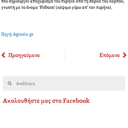
που δημιουργεί αποχωρισμό του πυρήνα από τη σάρκα του καρπού,
γνωστή με το όνομα ‘Pitburn’ (κάψιμο γύρω απ’ τον πυρήνα).
Πηγή: Agravia.gr
Prev
Προηγούμενο
Επόμενο
Search
Ακολουθήστε μας στο Facebook