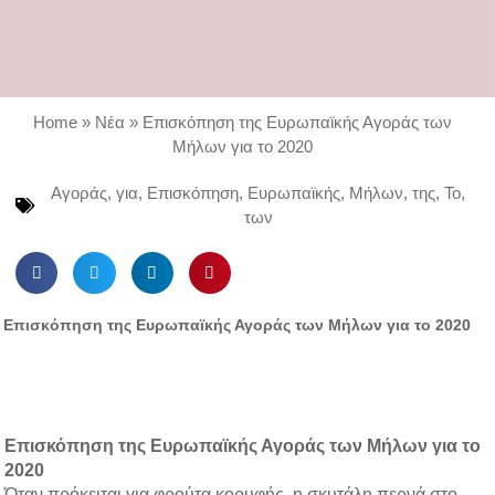
Home
»
Νέα
»
Επισκόπηση της Ευρωπαϊκής Αγοράς των
Μήλων για το 2020
Αγοράς
,
για
,
Επισκόπηση
,
Ευρωπαϊκής
,
Μήλων
,
της
,
Το
,
των
S
S
S
S
h
h
h
h
a
a
a
a
Επισκόπηση της Ευρωπαϊκής Αγοράς των Μήλων για το 2020
r
r
r
r
e
e
e
e
o
o
o
o
n
n
n
n
f
t
l
p
Επισκόπηση της Ευρωπαϊκής Αγοράς των Μήλων για το
a
w
i
i
2020
c
i
n
n
Όταν πρόκειται για φρούτα κορυφής, η σκυτάλη περνά στο