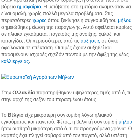
e
t
k
t
βόρειο
ημισφαίριο
. Η μετάβαση στο εμπόριο αναμενόταν να
b
t
e
e
είναι ομαλή, χωρίς πολλά μεγάλα προβλήματα. Στις
o
e
d
r
περισσότερες
χώρες
όπου ξεκίνησε η συγκομιδή του
μήλου
o
r
i
e
σημειώθηκε μείωση της παραγωγής. Αυτό οφείλεται κυρίως
k
n
s
σε ηλιακά εγκαύματα, παγετούς της άνοιξης, χαλάζι και
t
καταιγίδες. Οι περισσότερες από τις
αυξήσεις
σε όγκο
οφείλονται σε επέκταση. Οι τιμές έχουν αυξηθεί και
παραμένουν ισχυρές σχεδόν παντού με την άφιξη της νέας
καλλιέργειας
.
Στην
Ολλανδία
παρατηρήθηκαν υψηλότερες τιμές από ό, τι
στην αρχή της σεζόν του περασμένου έτους
Το
Βέλγιο
είχε μικρότερη συγκομιδή λόγω ηλιακού
εγκαύματος και παγετού. Φέτος, η βελγική συγκομιδή
μήλου
ήταν αισθητά μικρότερη από ό, τι τα προηγούμενα χρόνια. Ο
καρπός έχει πληγεί σοβαρά από τον παγετό, αλλά υπέστη