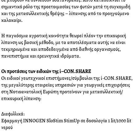
δε μπορούν να συνθέσουν υδατάνθρακες. Αυτό καταδεικνύει το
o
e
d
r
σημαντικό ρόλο της προετοιμασίας των φυτών μετά τη συγκομιδή
o
r
i
e
και της μετασυλλεκτικής θρέψης – λίπανσης από το προηγούμενο
k
n
s
καλοκαίρι.
t
Η παγκόσμια αγροτική κοινότητα θεωρεί πλέον την επικουρική
λίπανση ως βασική μέθοδο, με τα αποτελέσματα αυτής να είναι
τεκμηριωμένα και αποδεδειγμένα από διεθνής οργανισμούς,
πανεπιστήμια και ερευνητικά ιδρύματα.
Οι προτάσεις των ειδικών της
i
–
CON
.
SHARE
Οι ειδικοί γεωτεχνικοί επιστήμονες/σύμβουλοι της
i-CON.SHARE
,
της μεγαλύτερης εταιρείας υπηρεσιών για γεωργικές επιχειρήσεις
στη Νοτιοανατολική Ευρώπη προτείνουν για μετασυλλεκτική/
επικουρική λίπανση:
Διαφυλλικά:
Εφαρμογή INNOGEN SloStim StimUp σε δοσολογία 1 lit/1000 lit
νερού