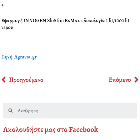
+
Εφαρμογή INNOGEN SloStim ΒοΜο σε δοσολογία 1 lit/1000 lit
νερού
Πηγή: Agravia.gr
Prev
Προηγούμενο
Επόμενο
Search
Ακολουθήστε μας στο Facebook