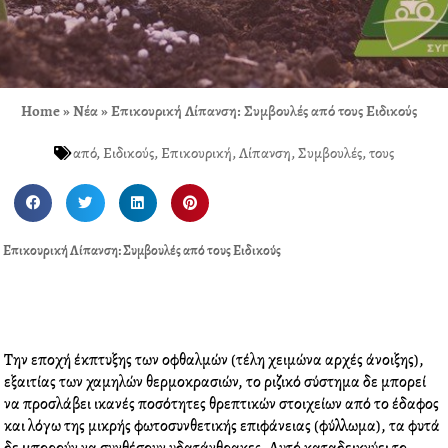
Home
»
Νέα
»
Επικουρική Λίπανση: Συμβουλές από τους Ειδικούς
από
,
Ειδικούς
,
Επικουρική
,
Λίπανση
,
Συμβουλές
,
τους
S
S
S
S
h
h
h
h
a
a
a
a
Επικουρική Λίπανση: Συμβουλές από τους Ειδικούς
r
r
r
r
e
e
e
e
o
o
o
o
n
n
n
n
f
t
l
p
Την εποχή έκπτυξης των οφθαλμών (τέλη χειμώνα αρχές άνοιξης),
a
w
i
i
εξαιτίας των χαμηλών θερμοκρασιών, το ριζικό σύστημα δε μπορεί
c
i
n
n
να προσλάβει ικανές ποσότητες θρεπτικών στοιχείων από το έδαφος
e
t
k
t
και λόγω της μικρής φωτοσυνθετικής επιφάνειας (φύλλωμα), τα φυτά
b
t
e
e