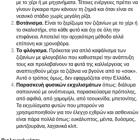
με το χέρι ή με μηχανήματα. Τέτοιες ενέργειες πρέπει να
γίνουν έγκαιρα πριν κάνουν τη ζημιά και όταν είναι σε
νεανικό στάδιο χωρίς μεγάλη ρίζα.
Βοτάνισμα.
Είναι το ξερίζωμα τον ζιζανίων με το χέρι ή
το σκαλιστήρι, στο κάθε φυτό και όχι σε όλη την
επιφάνεια. Αποτελεί την αρχαιότερη μέθοδο αλλά
επίπονη και χρονοβόρα.
Το φλόγισμα.
Πρόκειται για απλό καψάλισμα των
ζιζανίων με φλογοβόλο που καθυστερεί την ανάπτυξη
τους και προλαβαίνουν τα φυτά της
καλλιέργειας
να
αναπτυχθούν μέχρι τα ζιζάνια να βγούνε από το «σοκ».
Αυτό ο τρόπος όμως, δεν εφαρμόζεται στην Ελλάδα.
Παρασκευή φυσικών εκχυλισμάτων
όπως: διάλυμα
σαπουνιού με οινόπνευμα, παρασκεύασμα πρόπολης,
από αψιθιά, από χαμομήλι, από τσουκνίδα, μπετονίτης.
Τα εκχυλίσματα φυτών που μπορούν να
χρησιμοποιηθούν για τον έλεγχο εχθρών και ασθενειών
είναι πάρα πολλά όπως: ευκάλυπτος, μέντα, δυόσμος,
μαντζουράνα, λαχανικά κλπ.