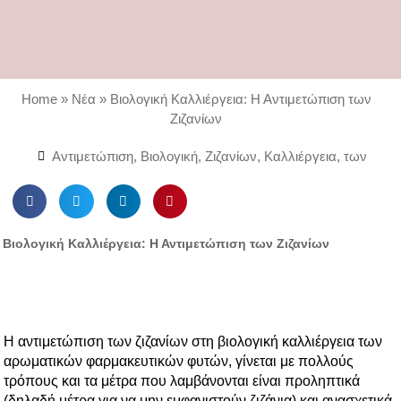
Home
»
Νέα
»
Βιολογική Καλλιέργεια: Η Αντιμετώπιση των
Ζιζανίων
Αντιμετώπιση
,
Βιολογική
,
Ζιζανίων
,
Καλλιέργεια
,
των
S
S
S
S
h
h
h
h
a
a
a
a
Βιολογική Καλλιέργεια: Η Αντιμετώπιση των Ζιζανίων
r
r
r
r
e
e
e
e
o
o
o
o
n
n
n
n
f
t
l
p
Η
αντιμετώπιση των ζιζανίων στη βιολογική
καλλιέργεια
των
a
w
i
i
αρωματικών φαρμακευτικών φυτών, γίνεται με πολλούς
c
i
n
n
τρόπους και τα μέτρα που λαμβάνονται είναι προληπτικά
e
t
k
t
(δηλαδή μέτρα για να μην εμφανιστούν ζιζάνια) και ανασχετικά