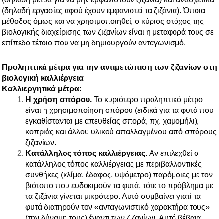
b
t
e
e
(δηλαδή εργασίες αφού έχουν εμφανιστεί τα ζιζάνια). Όποια
o
e
d
r
μέθοδος όμως και να χρησιμοποιηθεί, ο κύριος στόχος της
o
r
i
e
βιολογικής διαχείρισης των ζιζανίων είναι η μεταφορά τους σε
k
n
s
επίπεδο τέτοιο που να μη δημιουργούν ανταγωνισμό.
t
Προληπτικά μέτρα για την αντιμετώπιση των ζιζανίων στη
βιολογική καλλιέργεια
Καλλιεργητικά μέτρα:
Η χρήση σπόρου.
Το κυριότερο προληπτικό μέτρο
είναι η χρησιμοποίηση σπόρου (ειδικά για τα φυτά που
εγκαθίστανται με απευθείας σπορά, πχ. χαμομήλι),
κοπριάς και άλλου υλικού απαλλαγμένου από σπόρους
ζιζανίων.
Κατάλληλος τόπος καλλιέργειας.
Αν επιλεχθεί ο
κατάλληλος τόπος
καλλιέργειας
με περιβαλλοντικές
συνθήκες (κλίμα, έδαφος, υψόμετρο) παρόμοιες με τον
βιότοπο που ευδοκιμούν τα φυτά, τότε το πρόβλημα με
τα ζιζάνια γίνεται μικρότερο. Αυτό συμβαίνει γιατί τα
φυτά διατηρούν τον «ανταγωνιστικό χαρακτήρα τους»
(την δύναμη τους) έναντι των ζιζανίων. Αυτό βέβαια