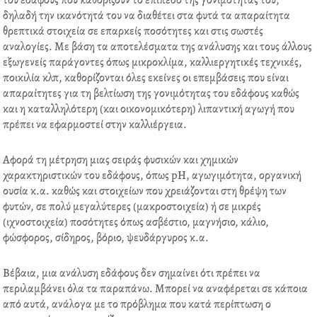
του εδάφους που καθορίζουν το επίπεδο της γονιμότητάς του,
e
t
k
t
δηλαδή την ικανότητά του να διαθέτει στα φυτά τα απαραίτητα
b
t
e
e
θρεπτικά στοιχεία σε επαρκείς ποσότητες και στις σωστές
o
e
d
r
αναλογίες. Με βάση τα αποτελέσματα της ανάλυσης και τους άλλους
o
r
i
e
εξωγενείς παράγοντες όπως μικροκλίμα, καλλιεργητικές τεχνικές,
k
n
s
ποικιλία κλπ, καθορίζονται όλες εκείνες οι επεμβάσεις που είναι
t
απαραίτητες για τη βελτίωση της γονιμότητας του εδάφους καθώς
και η καταλληλότερη (και οικονομικότερη) λιπαντική αγωγή που
πρέπει να εφαρμοστεί στην καλλιέργεια.
Αφορά τη μέτρηση μιας σειράς φυσικών και χημικών
χαρακτηριστικών του εδάφους, όπως pH, αγωγιμότητα, οργανική
ουσία κ.α. καθώς και στοιχείων που χρειάζονται στη θρέψη των
φυτών, σε πολύ μεγαλύτερες (μακροστοιχεία) ή σε μικρές
(ιχνοστοιχεία) ποσότητες όπως ασβέστιο, μαγνήσιο, κάλιο,
φώσφορος, σίδηρος, βόριο, ψευδάργυρος κ.α.
Βέβαια, μια ανάλυση εδάφους δεν σημαίνει ότι πρέπει να
περιλαμβάνει όλα τα παραπάνω. Μπορεί να αναφέρεται σε κάποια
από αυτά, ανάλογα με το πρόβλημα που κατά περίπτωση ο