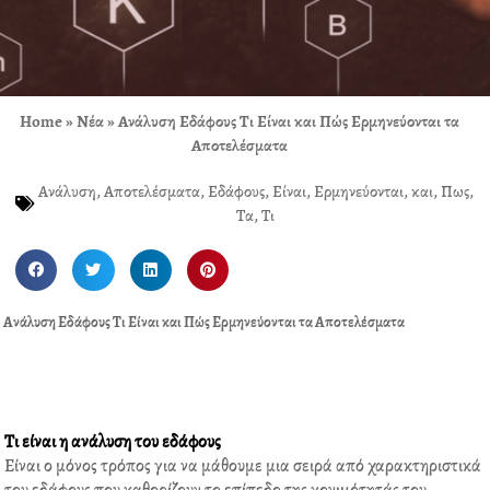
Home
»
Νέα
»
Ανάλυση Εδάφους Τι Είναι και Πώς Ερμηνεύονται τα
Αποτελέσματα
Ανάλυση
,
Αποτελέσματα
,
Εδάφους
,
Είναι
,
Ερμηνεύονται
,
και
,
Πως
,
Τα
,
Τι
S
S
S
S
h
h
h
h
a
a
a
a
Ανάλυση Εδάφους Τι Είναι και Πώς Ερμηνεύονται τα Αποτελέσματα
r
r
r
r
e
e
e
e
o
o
o
o
n
n
n
n
f
t
l
p
Τι είναι η ανάλυση του εδάφους
a
w
i
i
Είναι ο μόνος τρόπος για να μάθουμε μια σειρά από χαρακτηριστικά
c
i
n
n