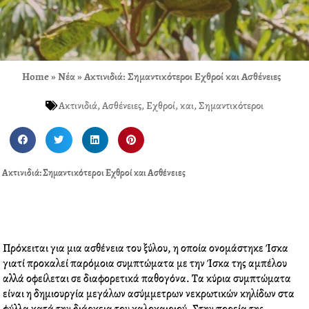
Home
»
Νέα
»
Ακτινιδιά: Σημαντικότεροι Εχθροί και Ασθένειες
Ακτινιδιά
,
Ασθένειες
,
Εχθροί
,
και
,
Σημαντικότεροι
S
S
S
S
h
h
h
h
a
a
a
a
Ακτινιδιά: Σημαντικότεροι Εχθροί και Ασθένειες
r
r
r
r
e
e
e
e
o
o
o
o
n
n
n
n
f
t
l
p
Πρόκειται για μια ασθένεια του ξύλου, η οποία ονομάστηκε Ίσκα
a
w
i
i
γιατί προκαλεί παρόμοια συμπτώματα με την Ίσκα της αμπέλου
c
i
n
n
αλλά οφείλεται σε διαφορετικά παθογόνα. Τα κύρια συμπτώματα
e
t
k
t
είναι η δημιουργία μεγάλων ασύμμετρων νεκρωτικών κηλίδων στα
b
t
e
e