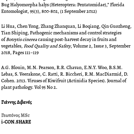
Bug Halyomorpha halys (Heteroptera: Pentatomidae),” Florida
Entomologist, 95(3), 800-802, (1 September 2012)
Li Hua, Chen Yong, Zhang Zhanquan, Li Boqiang, Qin Guozheng,
Tian Shiping, Pathogenic mechanisms and control strategies
of
Botrytis cinerea
causing post-harvest decay in fruits and
vegetables,
Food Quality and Safety
, Volume 2, Issue 3, September
2018, Pages 111–119
A.G. Blouin, M.N. Pearson, R.R. Chavan, E.N.Y. Woo, B.S.M.
Lebas, S. Veerakone, C. Ratti, R. Biccheri, R.M. MacDiarmid, D.
Cohen. 2013. Viruses of Kiwifruit (Actinidia Species). Journal of
plant pathology. Vol 95 No 2.
Γιάννης Διβανές
Γεωπόνος MSc
i-CON.SHARE