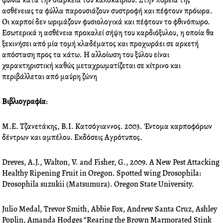
φύλλα κατά την διάρκεια του καλοκαιριού. Στην πορεία της
o
e
d
r
ασθένειας τα φύλλα παρουσιάζουν συστροφή και πέφτουν πρόωρα.
o
r
i
e
Οι καρποί δεν ωριμάζουν φυσιολογικά και πέφτουν το φθινόπωρο.
k
n
s
Εσωτερικά η ασθένεια προκαλεί σήψη του καρδιόξυλου, η οποία θα
t
ξεκινήσει από μία τομή κλαδέματος και προχωράει σε αρκετή
απόσταση προς τα κάτω. Η αλλοίωση του ξύλου είναι
χαρακτηριστική καθώς μεταχρωματίζεται σε κίτρινο και
περιβάλλεται από μαύρη ζώνη
Βιβλιογραφία
:
Μ.Ε. Τζανετάκης, Β.Ι. Κατσόγιαννος. 2003. Έντομα καρποφόρων
δέντρων και αμπέλου. Εκδόσεις Αγρότυπος.
Dreves, A.J., Walton, V. and Fisher, G., 2009. A New Pest Attacking
Healthy Ripening Fruit in Oregon. Spotted wing Drosophila:
Drosophila suzukii (Matsumura). Oregon State University.
Julio Medal, Trevor Smith, Abbie Fox, Andrew Santa Cruz, Ashley
Poplin, Amanda Hodges “Rearing the Brown Marmorated Stink