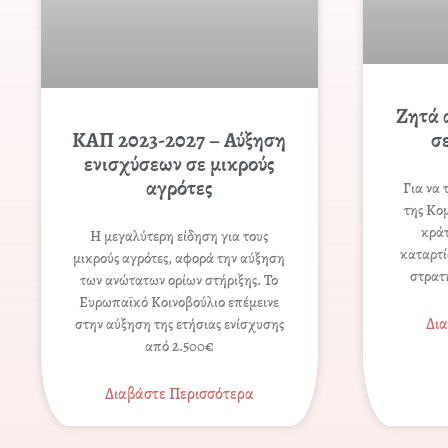
Ζητά 
σ
ΚΑΠ 2023-2027 – Αύξηση
ενισχύσεων σε μικρούς
αγρότες
Για να 
της Κομ
κράτ
Η μεγαλύτερη είδηση για τους
καταρτί
μικρούς αγρότες, αφορά την αύξηση
στρατ
των ανώτατων ορίων στήριξης. Το
Ευρωπαϊκό Κοινοβούλιο επέμεινε
Δι
στην αύξηση της ετήσιας ενίσχυσης
από 2.500€
Διαβάστε Περισσότερα