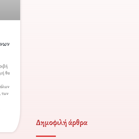
ένων
κριβή
μή θα
 όλων
, των
α
Δημοφιλή άρθρα