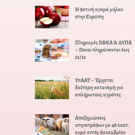
Η φετινή αγορά μήλου
στην Ευρώπη
Πληρωμές ΕΦΚΑ & ΔΥΠΑ
– Ποιοι πληρώνονται έως
12/12
ΥπΑΑΤ – Έρχεται
δεύτερη κατανομή για
απλήρωτους αγρότες
Αποζημιώσεις
κτηνοτρόφων με 48 εκατ.
ευρώ εντός Δεκεμβρίου