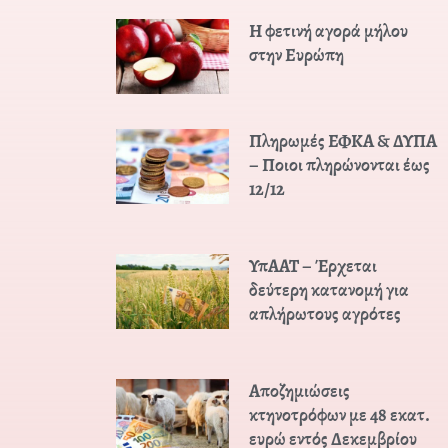
Η φετινή αγορά μήλου
στην Ευρώπη
Πληρωμές ΕΦΚΑ & ΔΥΠΑ
– Ποιοι πληρώνονται έως
12/12
ΥπΑΑΤ – Έρχεται
δεύτερη κατανομή για
απλήρωτους αγρότες
Αποζημιώσεις
κτηνοτρόφων με 48 εκατ.
ευρώ εντός Δεκεμβρίου