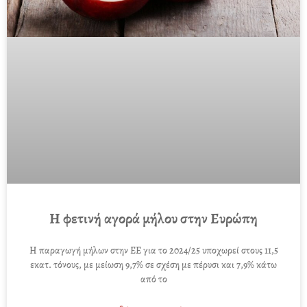
Η φετινή αγορά μήλου στην Ευρώπη
Η παραγωγή μήλων στην ΕΕ για το 2024/25 υποχωρεί στους 11,5
εκατ. τόνους, με μείωση 9,7% σε σχέση με πέρυσι και 7,9% κάτω
από το