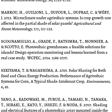
schemes.
Renewable energy,
36
,
2725-2732.
b
t
e
e
o
e
d
r
MARROU, H., GUILIONI, L., DUFOUR, L., DUPRAZ, C. & WÉRY,
o
r
i
e
J. 2013. Microclimate under agrivoltaic systems: Is crop growth rate
k
n
s
affected in the partial shade of solar panels?
Agricultural and
t
Forest Meteorology,
177
,
117-132.
SCOGNAMIGLIO, A., GRADE, F., RATSIMBA, T., MONNIER, A.
& SCOTTO, E. Photovoltaic greenhouses: a feasible solutions for
islands? Design operation monitoring and lessons learned from a
real case study. WCPEC, 2014. 1169-1070.
SEKIYAMA, T. & NAGASHIMA, A. 2019. Solar Sharing for Both
Food and Clean Energy Production: Performance of Agrivoltaic
Systems for Corn, A Typical Shade-Intolerant Crop.
Environments,
6
,
65.
YANO, A., KADOWAKI, M., FURUE, A., TAMAKI, N., TANAKA,
T., HIRAKI, E., KATO, Y., ISHIZU, F. & NODA, S. 2010. Shading
and electrical features of a photovoltaic array mounted inside the