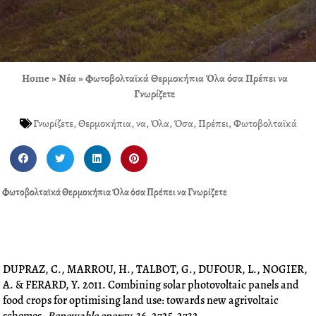
Home
»
Νέα
»
Φωτοβολταϊκά Θερμοκήπια Όλα όσα Πρέπει να
Γνωρίζετε
Γνωρίζετε
,
Θερμοκήπια
,
να
,
Όλα
,
Όσα
,
Πρέπει
,
Φωτοβολταϊκά
S
S
S
S
h
h
h
h
a
a
a
a
Φωτοβολταϊκά Θερμοκήπια Όλα όσα Πρέπει να Γνωρίζετε
r
r
r
r
e
e
e
e
o
o
o
o
n
n
n
n
f
t
l
p
DUPRAZ, C., MARROU, H., TALBOT, G., DUFOUR, L., NOGIER,
a
w
i
i
A. & FERARD, Y. 2011. Combining solar photovoltaic panels and
c
i
n
n
food crops for optimising land use: towards new agrivoltaic
e
t
k
t