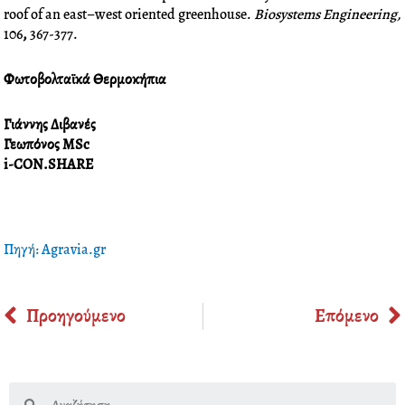
roof of an east–west oriented greenhouse.
Biosystems Engineering,
106
,
367-377.
Φωτοβολταϊκά Θερμοκήπια
Γιάννης Διβανές
Γεωπόνος MSc
i-CON.SHARE
Πηγή: Agravia.gr
Prev
Προηγούμενο
Επόμενο
Search